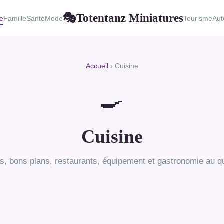
Totentanz Miniatures
🎭
e
Famille
Santé
Mode
Tourisme
Aut
Accueil
› Cuisine
🍳
Cuisine
s, bons plans, restaurants, équipement et gastronomie au qu