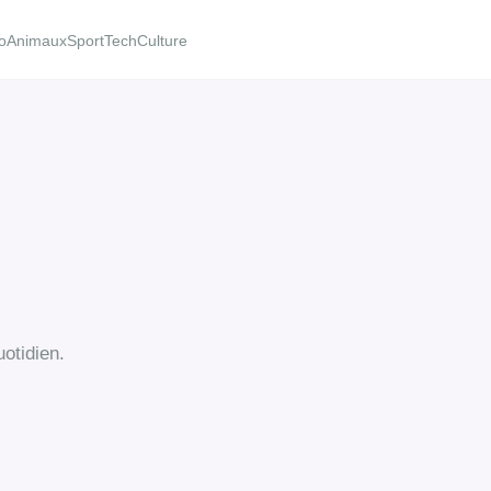
o
Animaux
Sport
Tech
Culture
otidien.